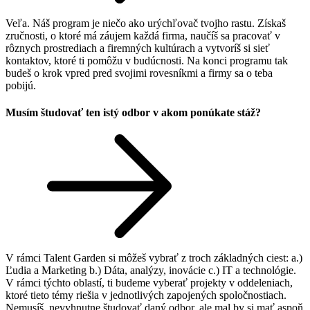
Veľa. Náš program je niečo ako urýchľovač tvojho rastu. Získaš
zručnosti, o ktoré má záujem každá firma, naučíš sa pracovať v
rôznych prostrediach a firemných kultúrach a vytvoríš si sieť
kontaktov, ktoré ti pomôžu v budúcnosti. Na konci programu tak
budeš o krok vpred pred svojimi rovesníkmi a firmy sa o teba
pobijú.
Musím študovať ten istý odbor v akom ponúkate stáž?
V rámci Talent Garden si môžeš vybrať z troch základných ciest: a.)
Ľudia a Marketing b.) Dáta, analýzy, inovácie c.) IT a technológie.
V rámci týchto oblastí, ti budeme vyberať projekty v oddeleniach,
ktoré tieto témy riešia v jednotlivých zapojených spoločnostiach.
Nemusíš, nevyhnutne študovať daný odbor, ale mal by si mať aspoň