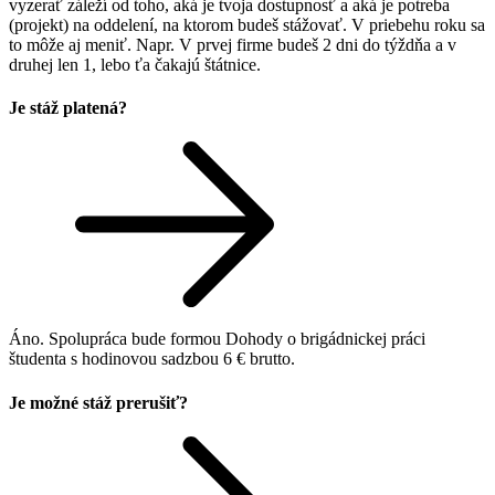
vyzerať záleží od toho, aká je tvoja dostupnosť a aká je potreba
(projekt) na oddelení, na ktorom budeš stážovať. V priebehu roku sa
to môže aj meniť. Napr. V prvej firme budeš 2 dni do týždňa a v
druhej len 1, lebo ťa čakajú štátnice.
Je stáž platená?
Áno. Spolupráca bude formou Dohody o brigádnickej práci
študenta s hodinovou sadzbou 6 € brutto.
Je možné stáž prerušiť?