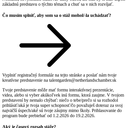
základnú predstavu o týchto témach a chuť sa v nich rozvíjať.
Čo musím splniť, aby som sa o stáž mohol/-la uchádzať?
Vyplniť registračný formulár na tejto stránke a poslať nám tvoje
kreatívne predstavenie na talentgarden@netherlandschamber.sk
Tvoje predstavenie môže mať formu interaktívnej prezentácie,
videa, alebo si vyber akúkoľvek inú formu, ktorá zaujme. V tvojom
predstavení by nemalo chýbať: niečo o tebe/prečo si sa rozhodol
prihlásiť/aká je tvoja super schopnosť/čo považuješ doteraz za svoj
najväčší úspech/aké sú tvoje záujmy mimo školy. Prihlasovanie do
program bude prebiehať od 1.2.2026 do 19.2.2026.
Aký je časový rozsah stáže?