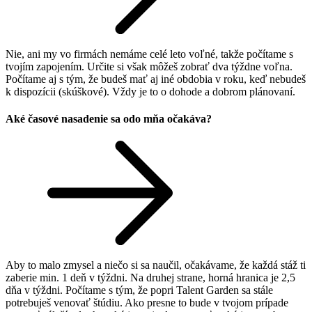
Nie, ani my vo firmách nemáme celé leto voľné, takže počítame s
tvojím zapojením. Určite si však môžeš zobrať dva týždne voľna.
Počítame aj s tým, že budeš mať aj iné obdobia v roku, keď nebudeš
k dispozícii (skúškové). Vždy je to o dohode a dobrom plánovaní.
Aké časové nasadenie sa odo mňa očakáva?
Aby to malo zmysel a niečo si sa naučil, očakávame, že každá stáž ti
zaberie min. 1 deň v týždni. Na druhej strane, horná hranica je 2,5
dňa v týždni. Počítame s tým, že popri Talent Garden sa stále
potrebuješ venovať štúdiu. Ako presne to bude v tvojom prípade