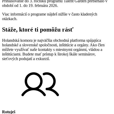
Prihlasovanie do 3. ročníku programu Talent Garden prebiehalo v
období od 1. do 19. februára 2026.
Viac informácií o programe nájdeš nižšie v často kladených
otázkach.
Stáže, ktoré ti pomôžu rásť
Holandská komora je najväčšia obchodná platforma spájajúca
holandské a slovenské spoločnosti, inštitúcie a orgány. Ako člen
môžete využívať naše kontakty s miestnymi orgánmi, vládou a
inštitúciami. Budete mať prístup k širokej škále seminárov,
sieťových podujatí a exkurzií.
Rotuješ